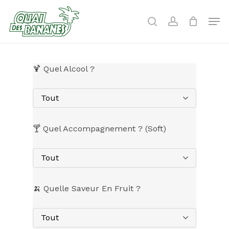
Skip
to
Men
search
account
main
content
🍹 Quel Alcool ?
Tout
🍸 Quel Accompagnement ? (Soft)
Tout
🍌 Quelle Saveur En Fruit ?
Tout