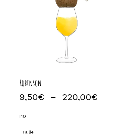
Robinson
Plage
9,50
€
–
220,00
€
de
prix :
I10
9,50€
à
Taille