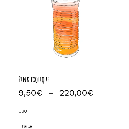
Pink exotique
Plage
9,50
€
–
220,00
€
de
prix :
C30
9,50€
à
Taille