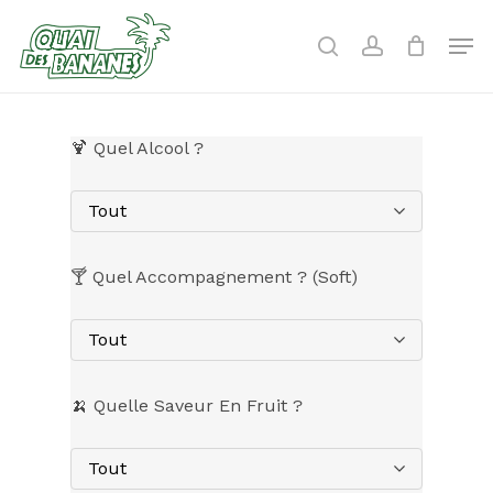
Skip
to
Men
search
account
main
content
🍹 Quel Alcool ?
Tout
🍸 Quel Accompagnement ? (Soft)
Tout
🍌 Quelle Saveur En Fruit ?
Tout