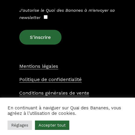
J'autorise le Quai des Bananes à m'envoyer sa
newsletter
Mentions légales
Politique de confidentialité
Conditions générales de vente
En continuant à naviguer sur Quai des Bananes, vous
Made by Agence Éon
agréez à l’utilisation de cookies.
Réglages
Accepter tout