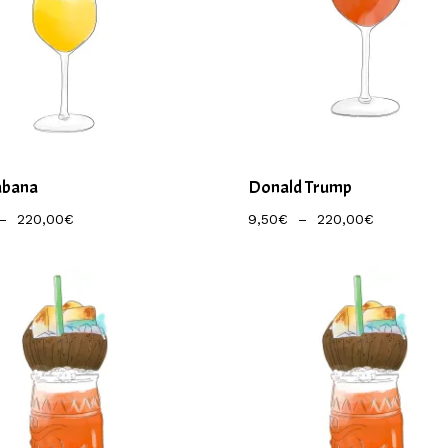
abana
Donald Trump
Plage
Plage
–
220,00
€
9,50
€
–
220,00
€
De
De
Prix :
Prix :
9,50€
9,50€
À
À
220,00€
220,00€