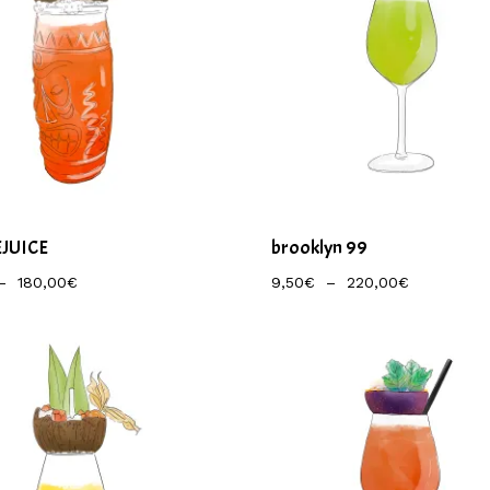
EJUICE
brooklyn 99
Plage
Plage
–
180,00
€
9,50
€
–
220,00
€
De
De
Prix :
Prix :
7,50€
9,50€
À
À
180,00€
220,00€