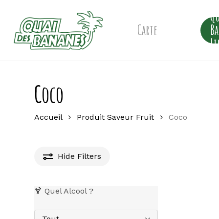
Skip
Qu
to
main
Carte
B
content
Li
Coco
Accueil
Produit Saveur Fruit
Coco
Hide
Filters
🍹 Quel Alcool ?
Tout