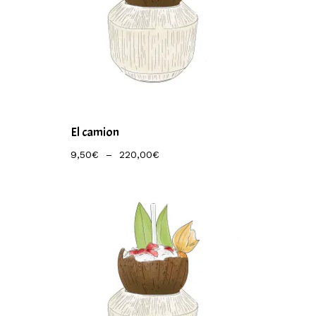
El camion
Plage
9,50
€
–
220,00
€
De
Prix :
9,50€
À
220,00€