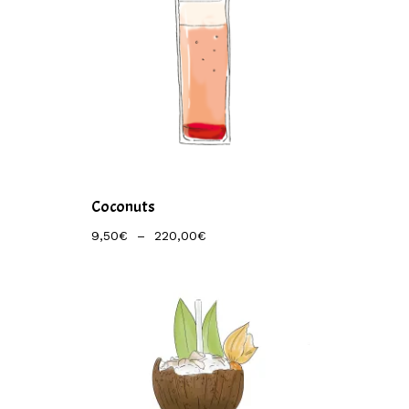
Coconuts
Plage
9,50
€
–
220,00
€
De
Prix :
9,50€
À
220,00€