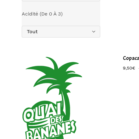
Acidité (de 0 À 3)
Tout
Copac
9,50
€