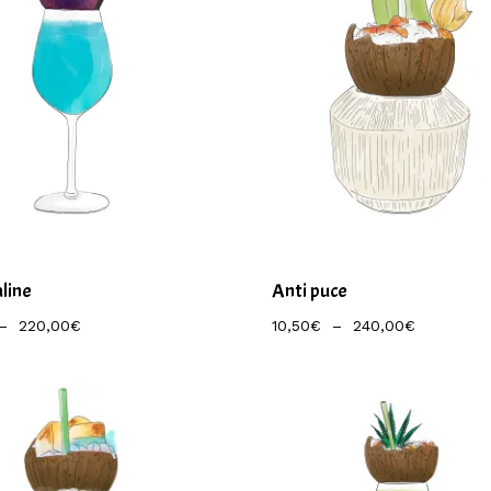
line
Anti puce
Plage
Plage
–
220,00
€
10,50
€
–
240,00
€
De
De
Prix :
Prix :
9,50€
10,50€
À
À
220,00€
240,00€