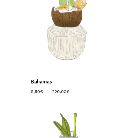
Bahamas
Plage
9,50
€
–
220,00
€
De
Prix :
9,50€
À
220,00€