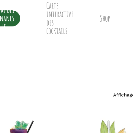
Carte
ai des
interactive
ananes
Shop
des
lle
cocktails
Affichag