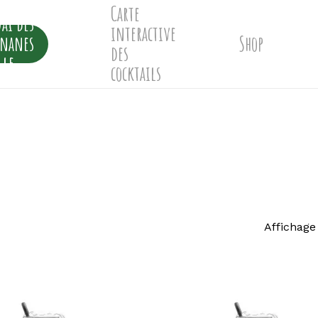
Carte
ai des
interactive
ananes
Shop
des
lle
cocktails
Affichage