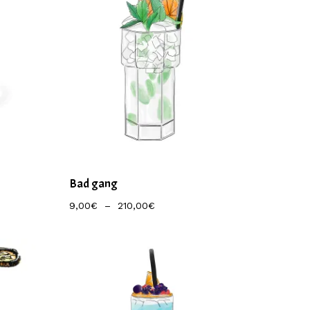
Bad gang
Plage
9,00
€
–
210,00
€
De
Prix :
9,00€
À
210,00€