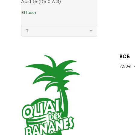
Acidité (de 0 À 3)
Effacer
1
BOB
7,50
€