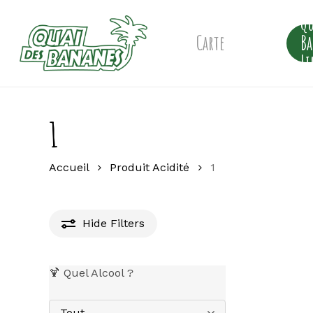
Skip
Qu
to
main
Carte
B
content
Li
1
Accueil
Produit Acidité
1
Hide
Filters
🍹 Quel Alcool ?
Tout