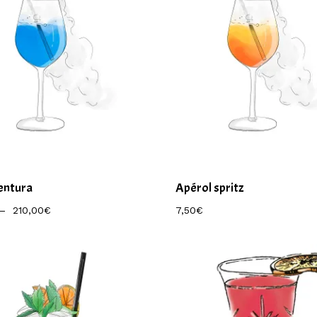
entura
Apérol spritz
Plage
–
210,00
€
7,50
€
7,50
€
De
Prix :
9,00€
À
210,00€