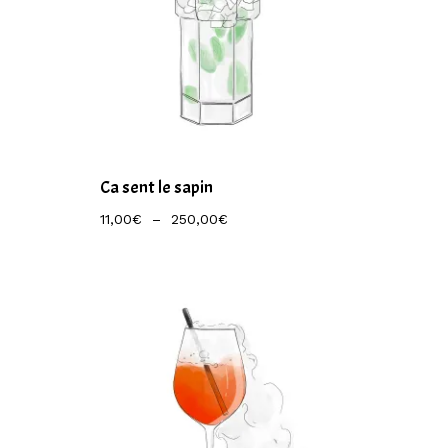
Ca sent le sapin
Plage
11,00
€
–
250,00
€
De
Prix :
11,00€
À
250,00€