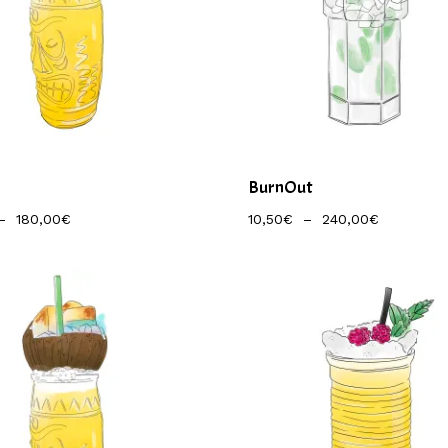
BurnOut
Plage
Plage
–
180,00
€
10,50
€
–
240,00
€
De
De
Prix :
Prix :
7,50€
10,50€
À
À
180,00€
240,00€