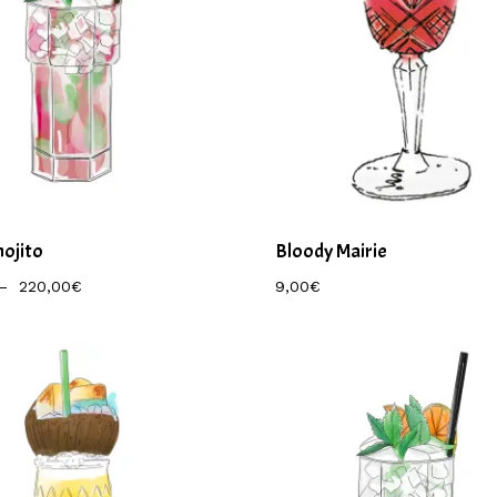
mojito
Bloody Mairie
Plage
–
220,00
€
9,00
€
9,00
€
De
Prix :
9,50€
À
220,00€