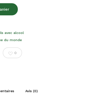
anier
ls avec alcool
que du monde
0
entaires
Avis (0)