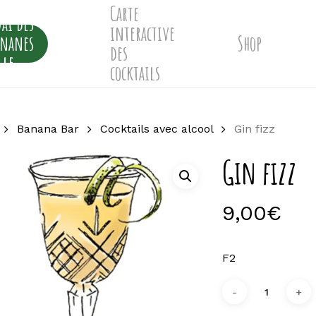
Carte
ai des
interactive
ananes
Shop
des
lle
cocktails
Banana Bar
Cocktails avec alcool
Gin fizz
Gin fizz
9,00
€
F2