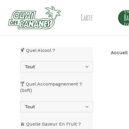
Skip
Qu
to
main
Carte
B
content
Li
🍹 Quel Alcool ?
Accueil
Tout
🍸 Quel Accompagnement ?
(Soft)
Tout
🍌 Quelle Saveur En Fruit ?