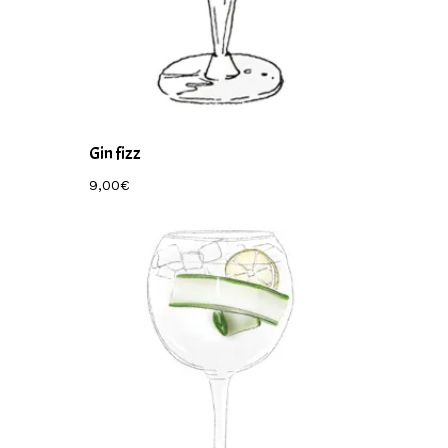
Gin fizz
9,00
€
9,00
€