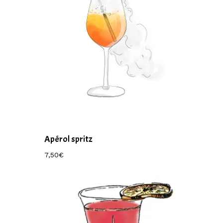
Apérol spritz
7,50
€
7,50
€