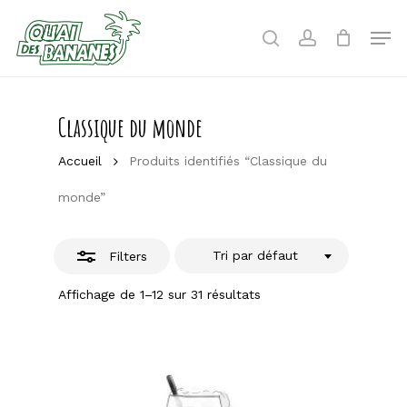
Skip
to
Men
Close
search
account
main
Filters
content
Classique du monde
Accueil
Produits identifiés “Classique du
monde”
Tri par défaut
Filters
Affichage de 1–12 sur 31 résultats