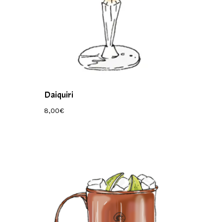
Daiquiri
8,00
€
8,00
€