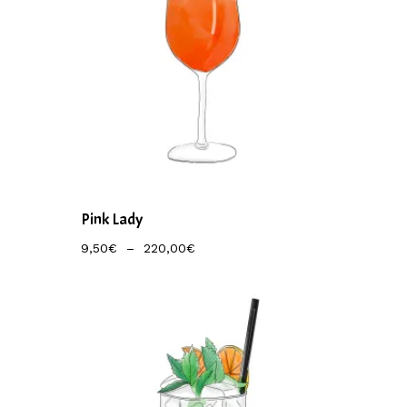
Pink Lady
Plage
9,50
€
–
220,00
€
De
Prix :
9,50€
À
220,00€