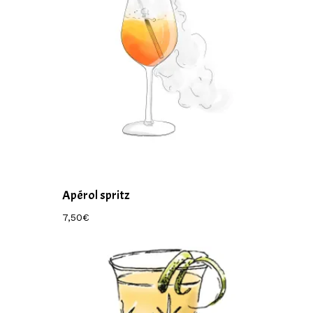
Apérol spritz
7,50
€
7,50
€