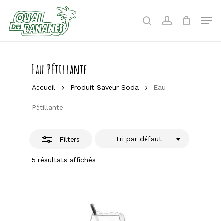
Skip
to
Men
Close
search
account
main
Filters
content
Eau Pétillante
Accueil
Produit Saveur Soda
Eau
Pétillante
Tri par défaut
Filters
5 résultats affichés