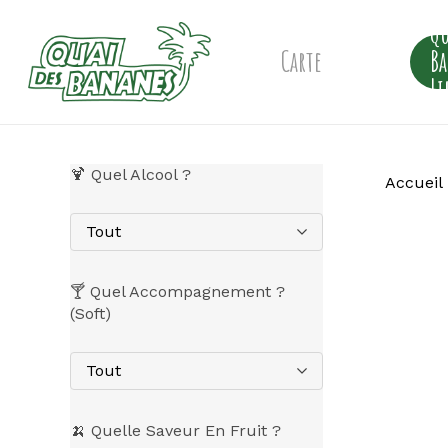
Skip
Qu
to
main
Carte
B
content
Li
🍹 Quel Alcool ?
Accueil
Tout
🍸 Quel Accompagnement ?
(Soft)
Tout
🍌 Quelle Saveur En Fruit ?