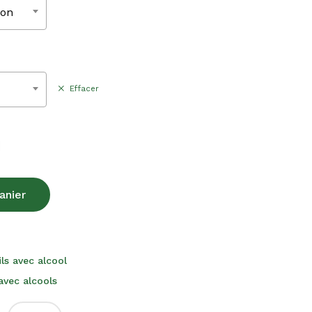
230,00€
ion
Effacer
anier
ls avec alcool
vec alcools