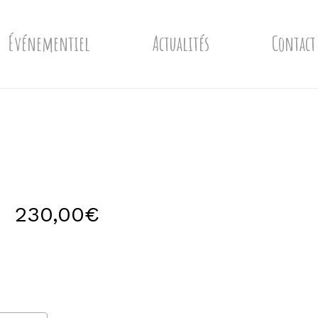
Événementiel
Actualités
Contact
Plage
–
230,00
€
de
prix :
10,00€
à