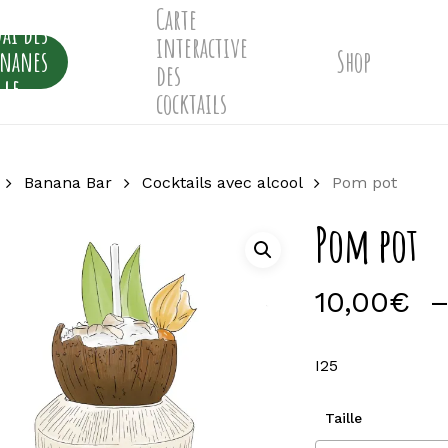
Carte
ai des
interactive
ananes
Shop
des
lle
cocktails
Banana Bar
Cocktails avec alcool
Pom pot
Pom pot
10,00
€
I25
Taille