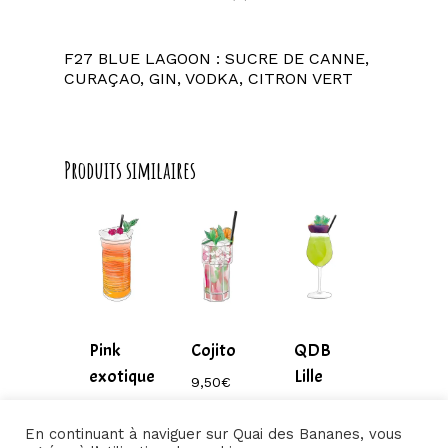
F27 BLUE LAGOON : SUCRE DE CANNE,
CURAÇAO, GIN, VODKA, CITRON VERT
Produits similaires
Pink
Cojito
QDB
exotique
Lille
9,50
€
–
9,50
€
9,50
€
220,00
€
–
–
En continuant à naviguer sur Quai des Bananes, vous
Plage
220,00
€
220,00
€