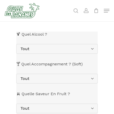
Skip
to
Men
search
account
main
content
🍹 Quel Alcool ?
Tout
🍸 Quel Accompagnement ? (Soft)
Tout
🍌 Quelle Saveur En Fruit ?
Tout