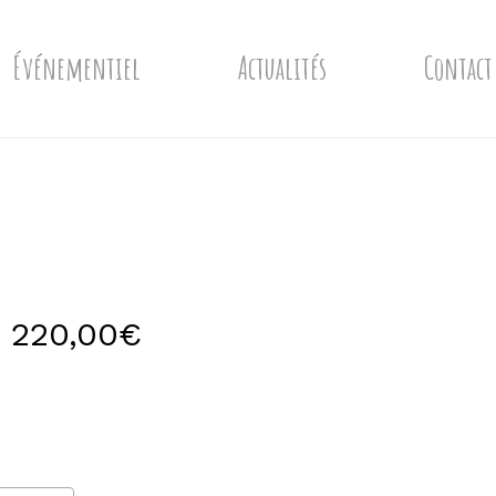
Événementiel
Actualités
Contact
Plage
220,00
€
de
prix :
9,00€
à