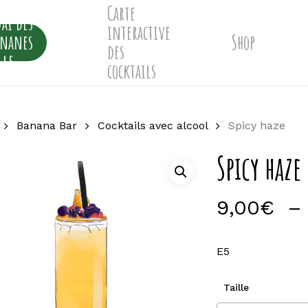
Carte
ai des
interactive
ananes
Shop
des
lle
cocktails
Banana Bar
Cocktails avec alcool
Spicy haze
Spicy haze
9,00
€
–
E5
Taille