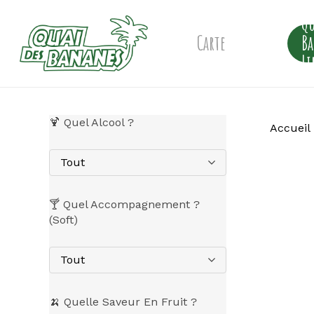
Skip
Qu
to
main
Carte
B
content
Li
🍹 Quel Alcool ?
Accueil
Tout
🍸 Quel Accompagnement ?
(Soft)
Tout
🍌 Quelle Saveur En Fruit ?