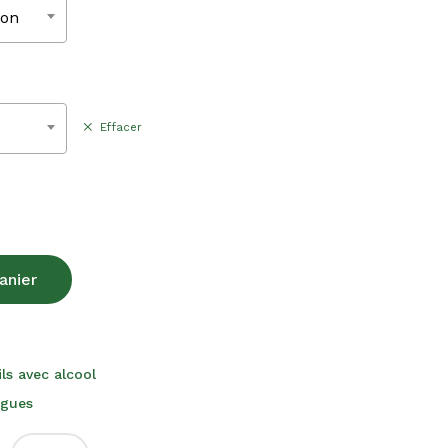
220,00€
ion
Effacer
anier
ls avec alcool
ogues