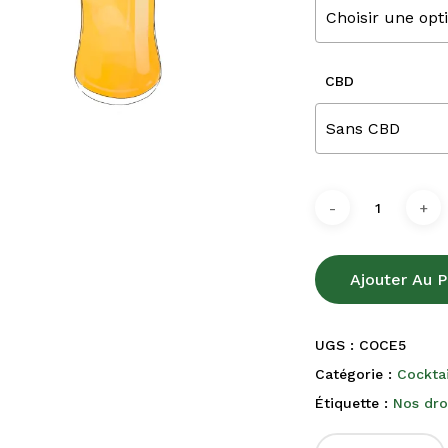
Choisir une opt
CBD
Sans CBD
Ajouter Au P
UGS :
COCE5
Catégorie :
Cocktai
Étiquette :
Nos dr