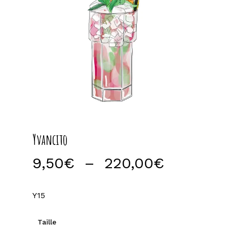
Yvancito
Plage
9,50
€
–
220,00
€
de
prix :
Y15
9,50€
à
Taille