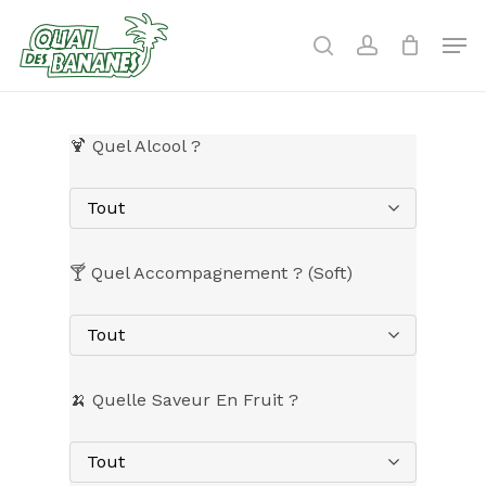
Skip
to
Men
search
account
main
content
🍹 Quel Alcool ?
Tout
🍸 Quel Accompagnement ? (Soft)
Tout
🍌 Quelle Saveur En Fruit ?
Tout