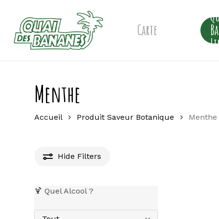
Skip
Qu
to
main
Carte
B
content
Li
Menthe
Accueil
Produit Saveur Botanique
Menthe
Hide
Filters
🍹 Quel Alcool ?
Tout