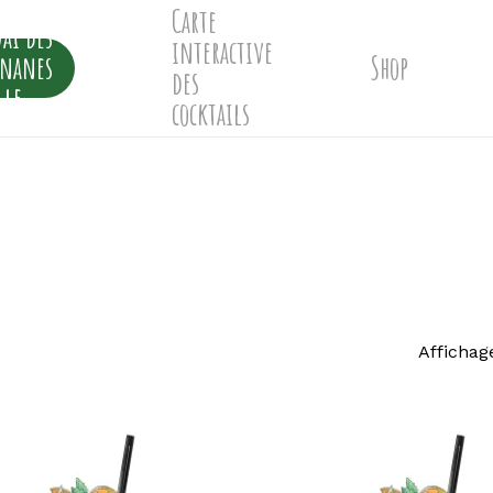
Carte
ai des
interactive
ananes
Shop
des
lle
cocktails
Affichag