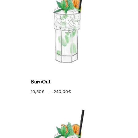
BurnOut
Plage
10,50
€
–
240,00
€
De
Prix :
10,50€
À
240,00€