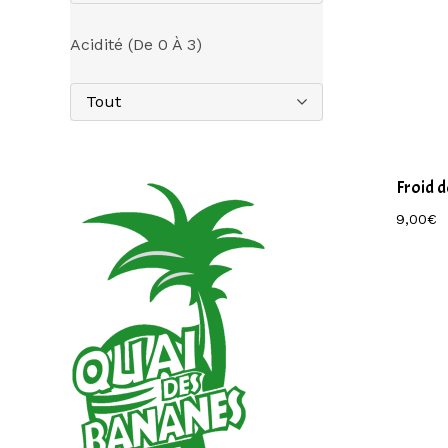
Acidité (de 0 À 3)
Tout
Froid 
9,00
€