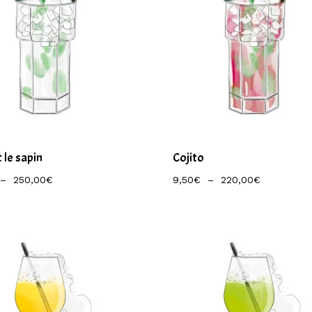
 le sapin
Cojito
Plage
Plage
–
250,00
€
9,50
€
–
220,00
€
De
De
Prix :
Prix :
11,00€
9,50€
À
À
250,00€
220,00€