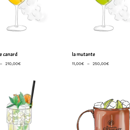
de canard
la mutante
Plage
Plage
–
210,00
€
11,00
€
–
250,00
€
De
De
Prix :
Prix :
9,00€
11,00€
À
À
210,00€
250,00€