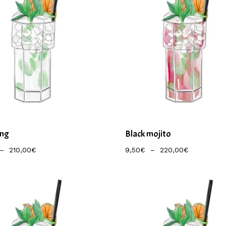
ang
Black mojito
Plage
Plage
–
210,00
€
9,50
€
–
220,00
€
De
De
Prix :
Prix :
9,00€
9,50€
À
À
210,00€
220,00€