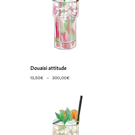
Douaisi attitude
Plage
13,50
€
–
300,00
€
De
Prix :
13,50€
À
300,00€