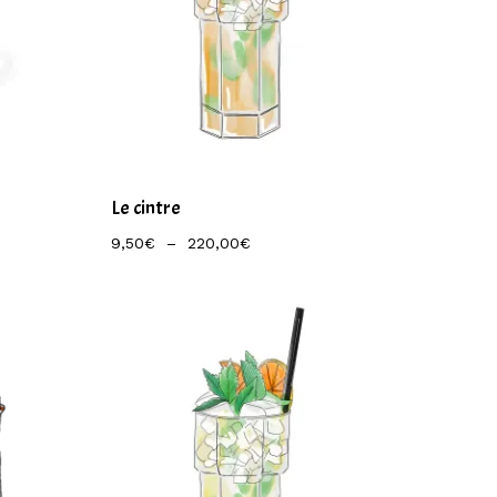
Le cintre
Plage
9,50
€
–
220,00
€
De
Prix :
9,50€
À
220,00€