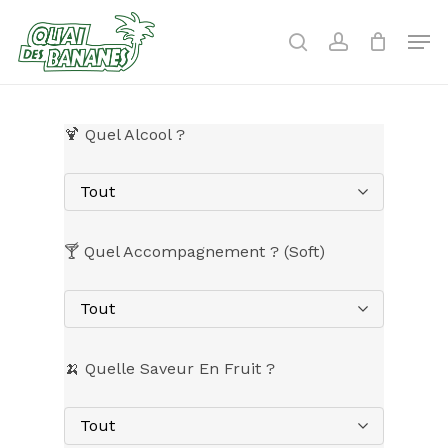
Skip
to
Men
search
account
main
content
🍹 Quel Alcool ?
Tout
🍸 Quel Accompagnement ? (Soft)
Tout
🍌 Quelle Saveur En Fruit ?
Tout