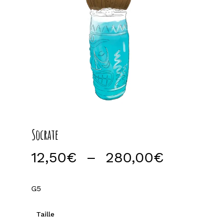
Socrate
Plage
12,50
€
–
280,00
€
de
prix :
G5
12,50€
à
Taille