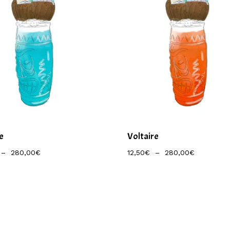
e
Voltaire
Plage
Plage
–
280,00
€
12,50
€
–
280,00
€
De
De
Prix :
Prix :
12,50€
12,50€
À
À
280,00€
280,00€