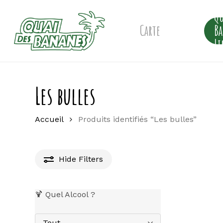
Skip
Qu
to
main
Carte
B
content
Li
Les bulles
Accueil
Produits identifiés “Les bulles”
Hide
Filters
🍹 Quel Alcool ?
Tout