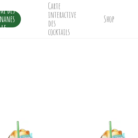
Carte
ai des
interactive
ananes
Shop
des
lle
cocktails