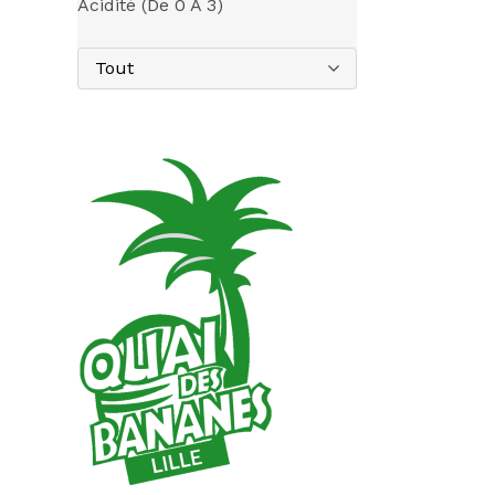
Acidité (de 0 À 3)
Tout