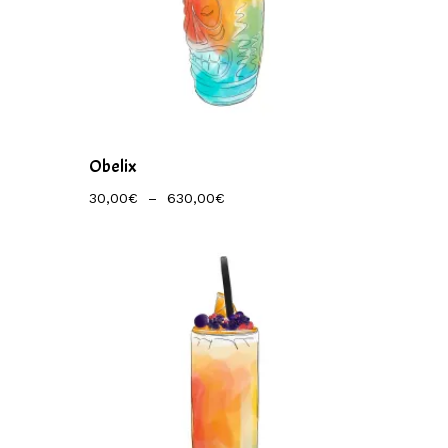
Obelix
Plage
30,00
€
–
630,00
€
De
Prix :
30,00€
À
630,00€