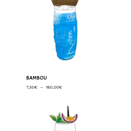
BAMBOU
Plage
7,50
€
–
180,00
€
De
Prix :
7,50€
À
180,00€