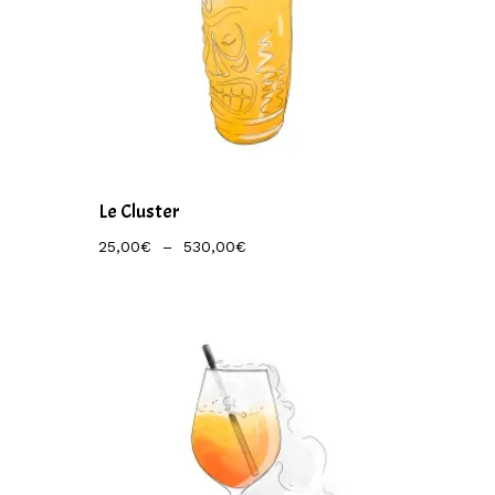
Le Cluster
Plage
25,00
€
–
530,00
€
De
Prix :
25,00€
À
530,00€