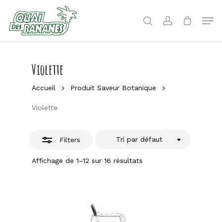
Skip
to
Men
Close
search
account
main
Filters
content
Violette
Accueil
Produit Saveur Botanique
Violette
Tri par défaut
Filters
Affichage de 1–12 sur 16 résultats