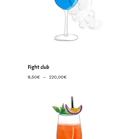
Fight club
Plage
9,50
€
–
220,00
€
De
Prix :
9,50€
À
220,00€