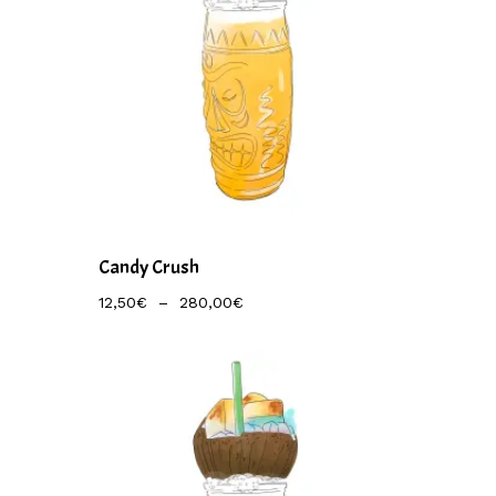
Candy Crush
Plage
12,50
€
–
280,00
€
De
Prix :
12,50€
À
280,00€