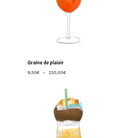
Graine de plaisir
Plage
9,50
€
–
220,00
€
De
Prix :
9,50€
À
220,00€