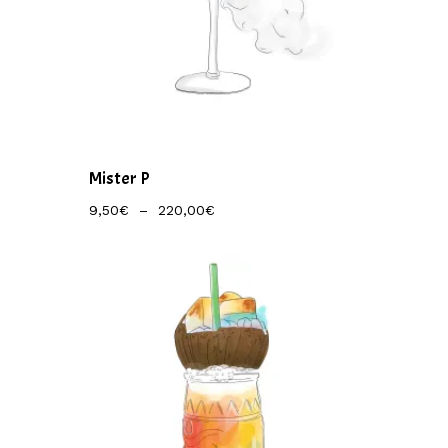
Mister P
Plage
9,50
€
–
220,00
€
De
Prix :
9,50€
À
220,00€