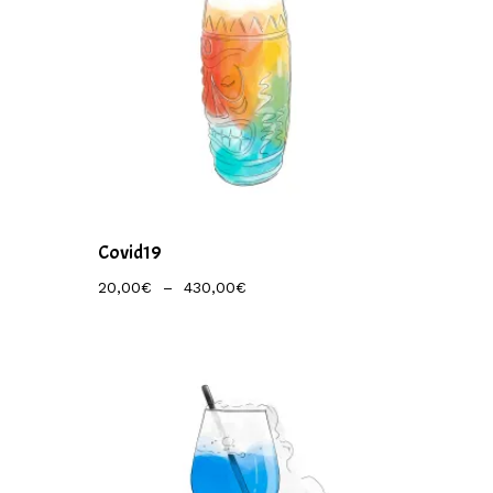
Covid19
Plage
20,00
€
–
430,00
€
De
Prix :
20,00€
À
430,00€