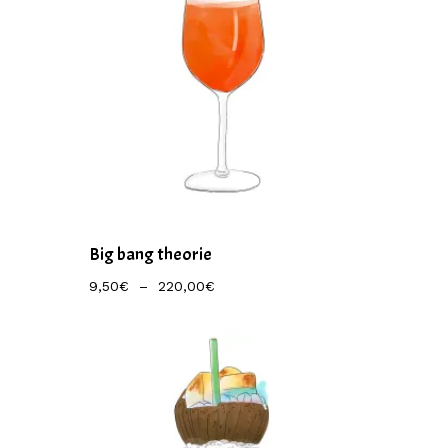
Big bang theorie
Plage
9,50
€
–
220,00
€
De
Prix :
9,50€
À
220,00€