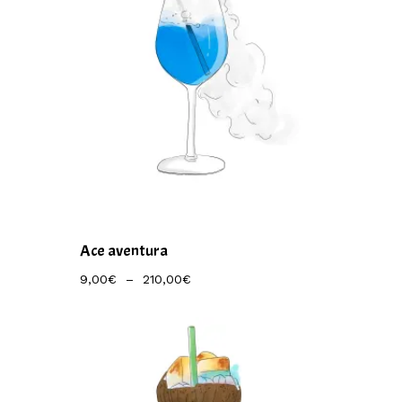
Ace aventura
Plage
9,00
€
–
210,00
€
De
Prix :
9,00€
À
210,00€