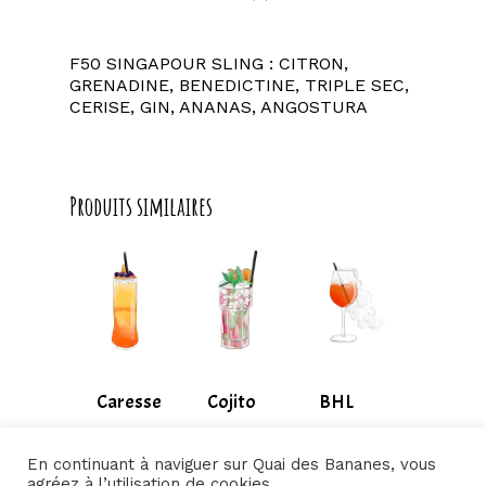
F50 SINGAPOUR SLING : CITRON,
GRENADINE, BENEDICTINE, TRIPLE SEC,
CERISE, GIN, ANANAS, ANGOSTURA
Produits similaires
Caresse
Cojito
BHL
9,50
€
9,50
€
12,50
€
–
–
–
En continuant à naviguer sur Quai des Bananes, vous
220,00
€
220,00
€
280,00
€
agréez à l’utilisation de cookies.