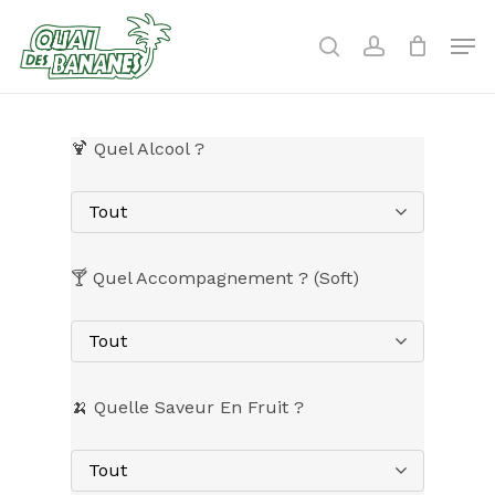
Skip
to
Men
search
account
main
content
🍹 Quel Alcool ?
Tout
🍸 Quel Accompagnement ? (Soft)
Tout
🍌 Quelle Saveur En Fruit ?
Tout