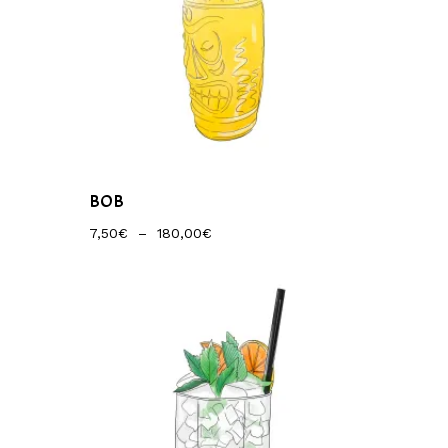
BOB
Plage
7,50
€
–
180,00
€
De
Prix :
7,50€
À
180,00€