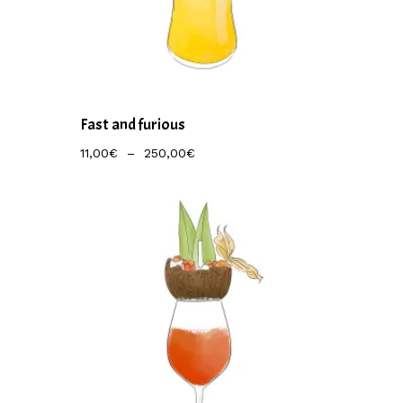
Fast and furious
Plage
11,00
€
–
250,00
€
De
Prix :
11,00€
À
250,00€