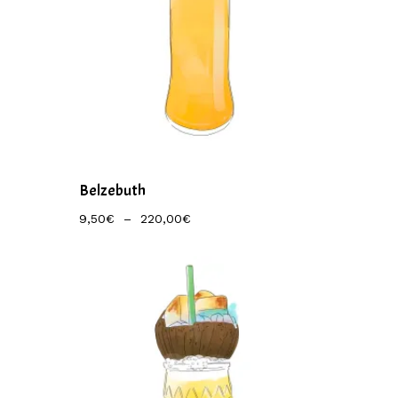
Belzebuth
Plage
9,50
€
–
220,00
€
De
Prix :
9,50€
À
220,00€