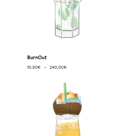
BurnOut
Plage
10,50
€
–
240,00
€
De
Prix :
10,50€
À
240,00€