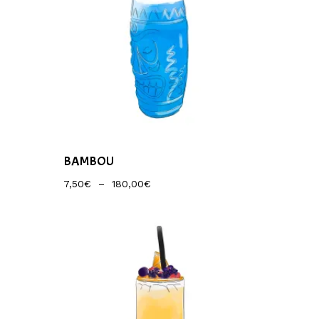
BAMBOU
Plage
7,50
€
–
180,00
€
De
Prix :
7,50€
À
180,00€