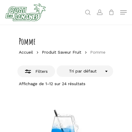
Skip
to
Men
Close
search
account
main
Filters
content
Pomme
Accueil
Produit Saveur Fruit
Pomme
Tri par défaut
Filters
Affichage de 1–12 sur 24 résultats