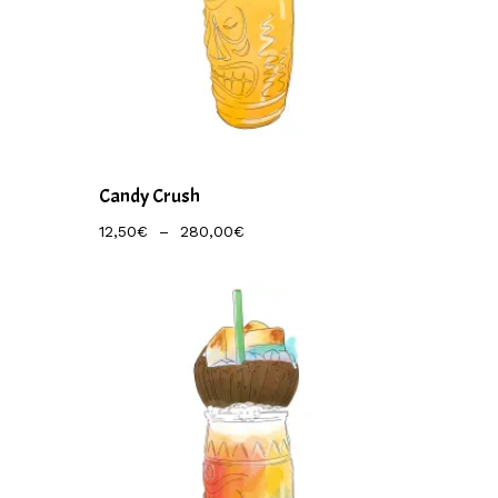
Candy Crush
Plage
12,50
€
–
280,00
€
De
Prix :
12,50€
À
280,00€