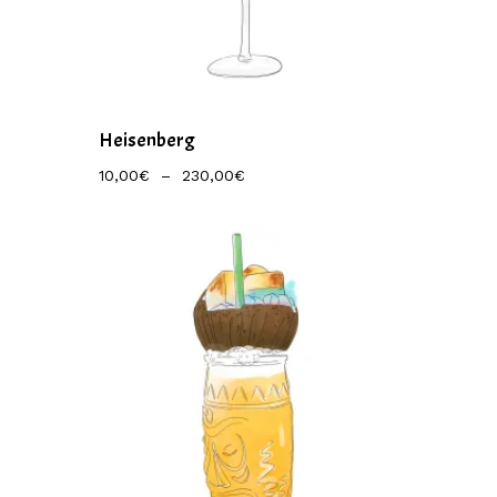
Heisenberg
Plage
10,00
€
–
230,00
€
De
Prix :
10,00€
À
230,00€