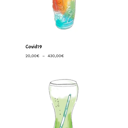
Covid19
Plage
20,00
€
–
430,00
€
De
Prix :
20,00€
À
430,00€