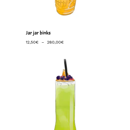
Jar jar binks
Plage
12,50
€
–
280,00
€
De
Prix :
12,50€
À
280,00€