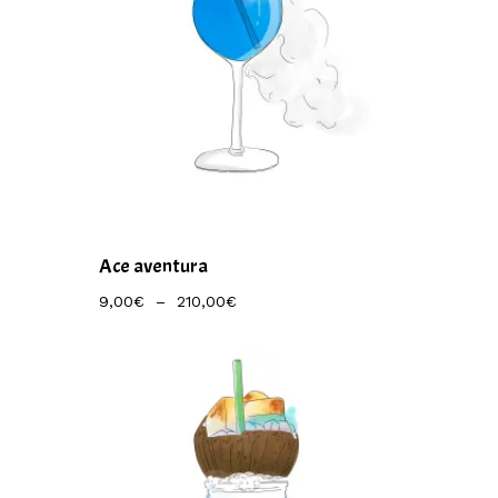
Ace aventura
Plage
9,00
€
–
210,00
€
De
Prix :
9,00€
À
210,00€