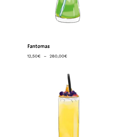
Fantomas
Plage
12,50
€
–
280,00
€
De
Prix :
12,50€
À
280,00€