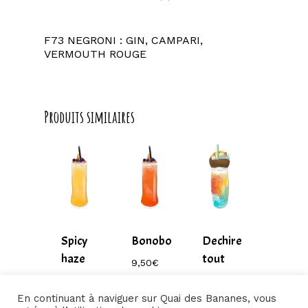
F73 NEGRONI : GIN, CAMPARI,
VERMOUTH ROUGE
Produits similaires
Spicy
Bonobo
Dechire
haze
tout
9,50
€
–
9,00
€
10,50
€
220,00
€
–
–
En continuant à naviguer sur Quai des Bananes, vous
Plage
220,00
€
240,00
€