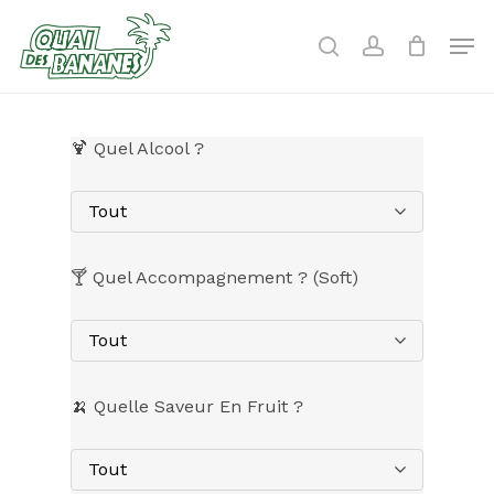
Skip
to
Men
search
account
main
content
🍹 Quel Alcool ?
Tout
🍸 Quel Accompagnement ? (Soft)
Tout
🍌 Quelle Saveur En Fruit ?
Tout