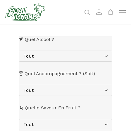
Skip
to
Men
search
account
main
content
🍹 Quel Alcool ?
Tout
🍸 Quel Accompagnement ? (Soft)
Tout
🍌 Quelle Saveur En Fruit ?
Tout