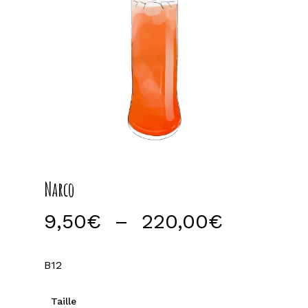
Narco
Plage
9,50
€
–
220,00
€
de
prix :
B12
9,50€
à
Taille