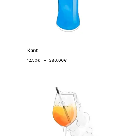
Kant
Plage
12,50
€
–
280,00
€
De
Prix :
12,50€
À
280,00€