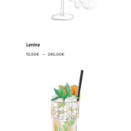
Lenine
Plage
10,50
€
–
240,00
€
De
Prix :
10,50€
À
240,00€