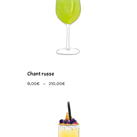
Chant russe
Plage
9,00
€
–
210,00
€
De
Prix :
9,00€
À
210,00€