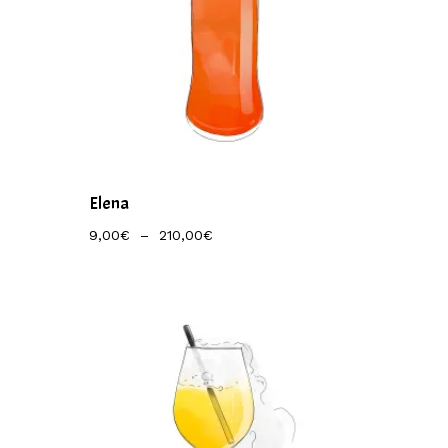
Elena
Plage
9,00
€
–
210,00
€
De
Prix :
9,00€
À
210,00€