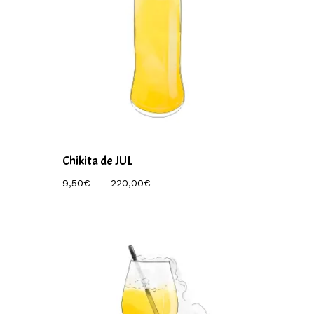
Chikita de JUL
Plage
9,50
€
–
220,00
€
De
Prix :
9,50€
À
220,00€