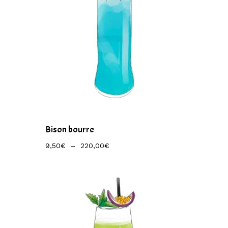
Bison bourre
Plage
9,50
€
–
220,00
€
De
Prix :
9,50€
À
220,00€