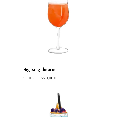
Big bang theorie
Plage
9,50
€
–
220,00
€
De
Prix :
9,50€
À
220,00€