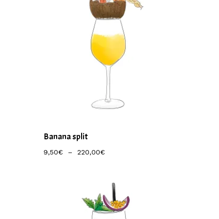
Banana split
Plage
9,50
€
–
220,00
€
De
Prix :
9,50€
À
220,00€