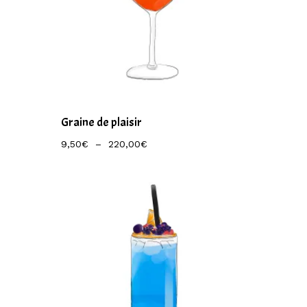
Graine de plaisir
Plage
9,50
€
–
220,00
€
De
Prix :
9,50€
À
220,00€