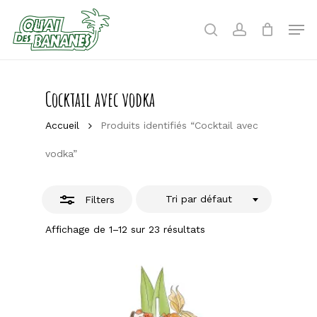
Skip
to
Men
Close
search
account
main
Filters
content
Cocktail avec vodka
Accueil
Produits identifiés “Cocktail avec
vodka”
Tri par défaut
Filters
Affichage de 1–12 sur 23 résultats