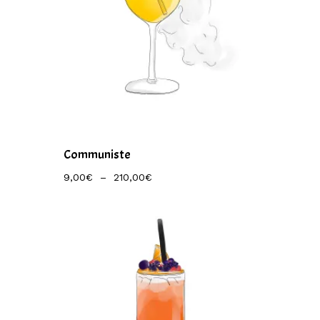
Communiste
Plage
9,00
€
–
210,00
€
De
Prix :
9,00€
À
210,00€