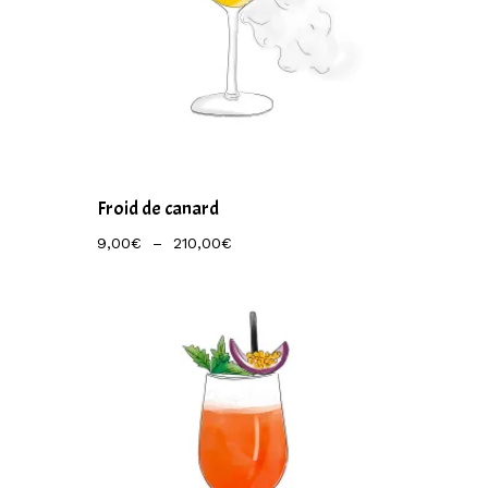
Froid de canard
Plage
9,00
€
–
210,00
€
De
Prix :
9,00€
À
210,00€