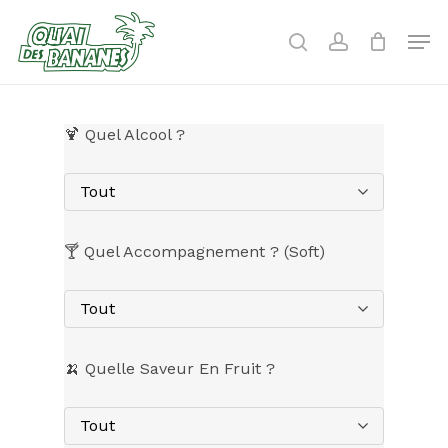
Skip
to
Men
search
account
main
content
🍹 Quel Alcool ?
Tout
🍸 Quel Accompagnement ? (Soft)
Tout
🍌 Quelle Saveur En Fruit ?
Tout