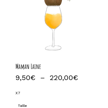
Maman Laine
Plage
9,50
€
–
220,00
€
de
prix :
X7
9,50€
à
Taille