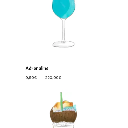
Adrenaline
Plage
9,50
€
–
220,00
€
De
Prix :
9,50€
À
220,00€