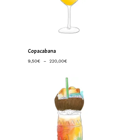
Copacabana
Plage
9,50
€
–
220,00
€
De
Prix :
9,50€
À
220,00€