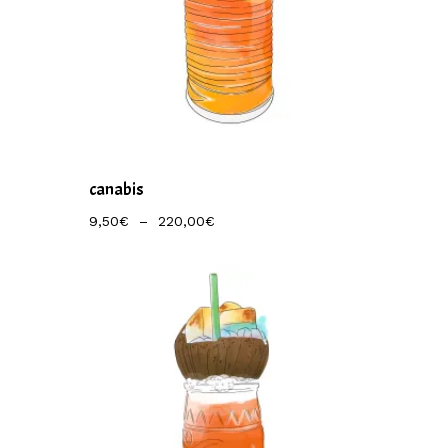
canabis
Plage
9,50
€
–
220,00
€
De
Prix :
9,50€
À
220,00€