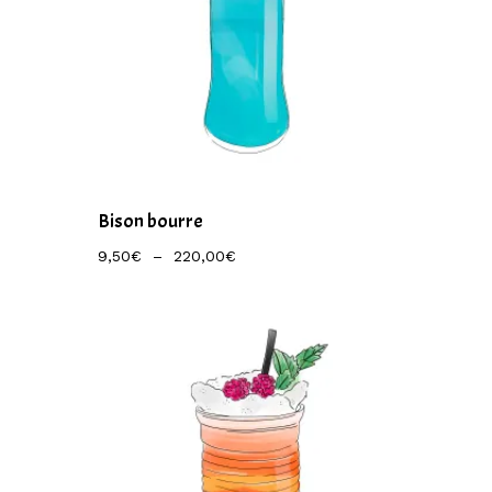
Bison bourre
Plage
9,50
€
–
220,00
€
De
Prix :
9,50€
À
220,00€