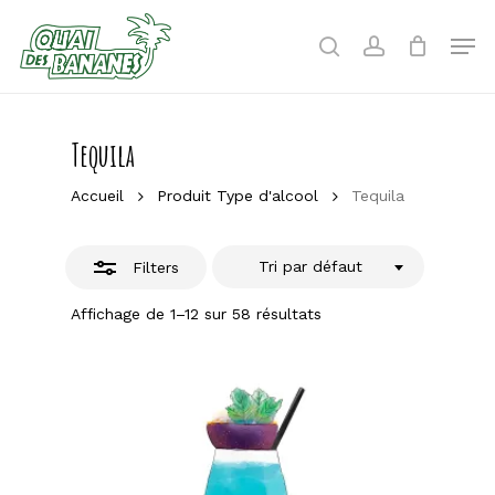
Skip
to
Men
Close
search
account
main
Filters
content
Tequila
Accueil
Produit Type d'alcool
Tequila
Tri par défaut
Filters
Affichage de 1–12 sur 58 résultats