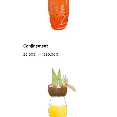
Confinement
Plage
25,00
€
–
530,00
€
De
Prix :
25,00€
À
530,00€