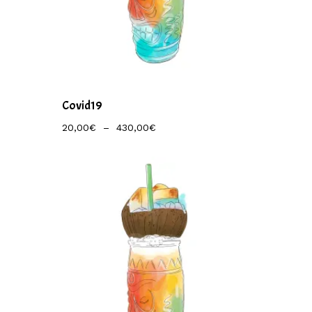
Covid19
Plage
20,00
€
–
430,00
€
De
Prix :
20,00€
À
430,00€