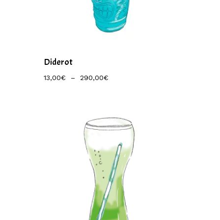
Diderot
Plage
13,00
€
–
290,00
€
De
Prix :
13,00€
À
290,00€