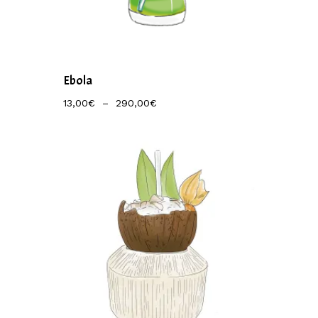
Ebola
Plage
13,00
€
–
290,00
€
De
Prix :
13,00€
À
290,00€