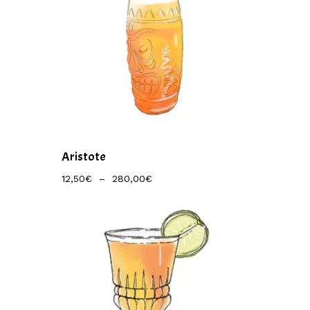
Aristote
Plage
12,50
€
–
280,00
€
De
Prix :
12,50€
À
280,00€