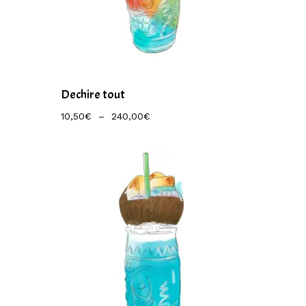
Dechire tout
Plage
10,50
€
–
240,00
€
De
Prix :
10,50€
À
240,00€