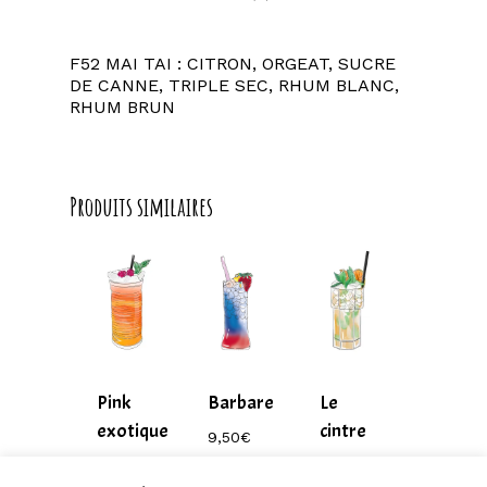
F52 MAI TAI : CITRON, ORGEAT, SUCRE
DE CANNE, TRIPLE SEC, RHUM BLANC,
RHUM BRUN
Produits similaires
Pink
Barbare
Le
exotique
cintre
9,50
€
–
9,50
€
9,50
€
220,00
€
–
–