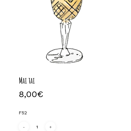
Mai tai
8,00
€
F52