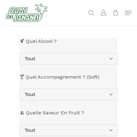
Skip
to
Men
search
account
main
content
🍹 Quel Alcool ?
Tout
🍸 Quel Accompagnement ? (Soft)
Tout
🍌 Quelle Saveur En Fruit ?
Tout