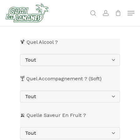
Skip
to
Men
search
account
main
content
🍹 Quel Alcool ?
Tout
🍸 Quel Accompagnement ? (Soft)
Tout
🍌 Quelle Saveur En Fruit ?
Tout