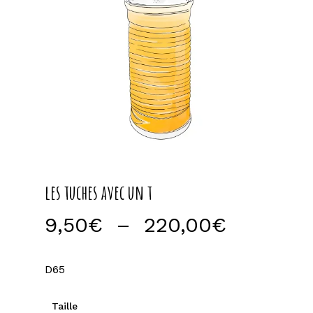
les tuches avec un t
Plage
9,50
€
–
220,00
€
de
prix :
D65
9,50€
à
Taille