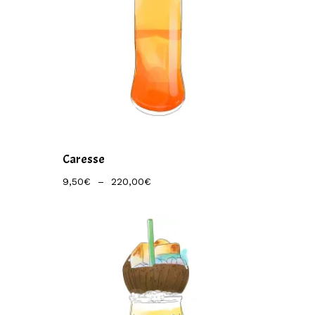
Caresse
Plage
9,50
€
–
220,00
€
De
Prix :
9,50€
À
220,00€