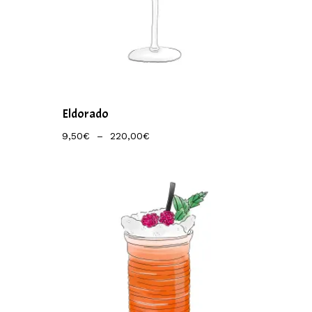
Eldorado
Plage
9,50
€
–
220,00
€
De
Prix :
9,50€
À
220,00€