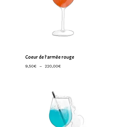
Coeur de l’armée rouge
Plage
9,50
€
–
220,00
€
De
Prix :
9,50€
À
220,00€