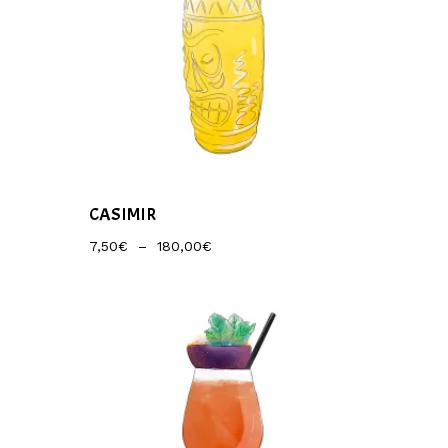
CASIMIR
Plage
7,50
€
–
180,00
€
De
Prix :
7,50€
À
180,00€