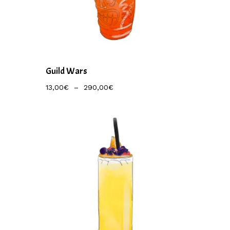
Guild Wars
Plage
13,00
€
–
290,00
€
De
Prix :
13,00€
À
290,00€