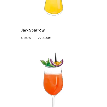
Jack Sparrow
Plage
9,50
€
–
220,00
€
De
Prix :
9,50€
À
220,00€