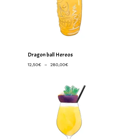
Dragon ball Hereos
Plage
12,50
€
–
280,00
€
De
Prix :
12,50€
À
280,00€