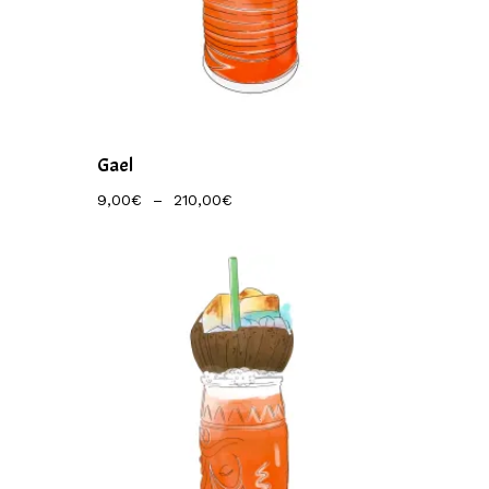
Gael
Plage
9,00
€
–
210,00
€
De
Prix :
9,00€
À
210,00€