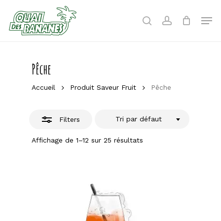
Skip
to
Men
Close
search
account
main
Filters
content
Pêche
Accueil
Produit Saveur Fruit
Pêche
Tri par défaut
Filters
Affichage de 1–12 sur 25 résultats