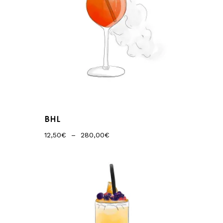
BHL
Plage
12,50
€
–
280,00
€
De
Prix :
12,50€
À
280,00€