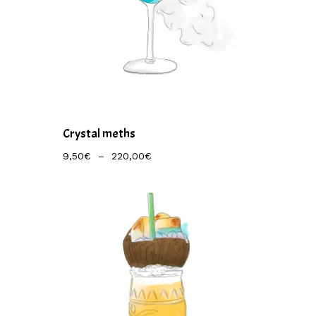
Crystal meths
Plage
9,50
€
–
220,00
€
De
Prix :
9,50€
À
220,00€