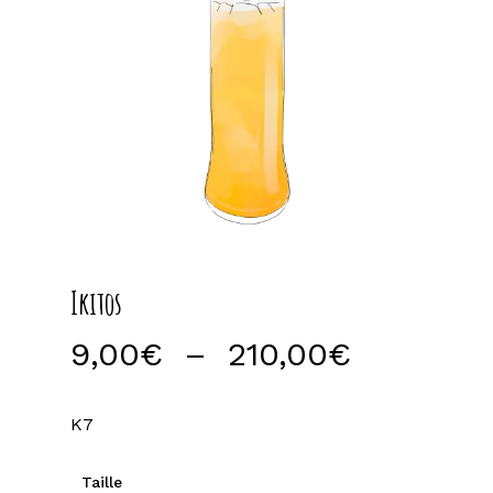
Ikitos
Plage
9,00
€
–
210,00
€
de
prix :
K7
9,00€
à
Taille