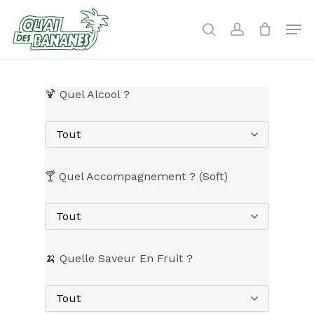
Skip
to
Men
search
account
main
content
🍹 Quel Alcool ?
Tout
🍸 Quel Accompagnement ? (Soft)
Tout
🍌 Quelle Saveur En Fruit ?
Tout