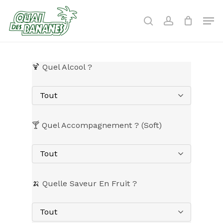
Skip
to
Men
search
account
main
content
🍹 Quel Alcool ?
Tout
🍸 Quel Accompagnement ? (Soft)
Tout
🍌 Quelle Saveur En Fruit ?
Tout