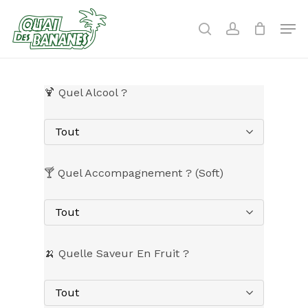
Skip
to
Men
search
account
main
content
🍹 Quel Alcool ?
Tout
🍸 Quel Accompagnement ? (Soft)
Tout
🍌 Quelle Saveur En Fruit ?
Tout