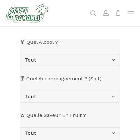
Skip
to
Men
search
account
main
content
🍹 Quel Alcool ?
Tout
🍸 Quel Accompagnement ? (Soft)
Tout
🍌 Quelle Saveur En Fruit ?
Tout