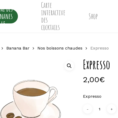
Carte
ai des
interactive
ananes
Shop
des
lle
cocktails
Banana Bar
Nos boissons chaudes
Expresso
Expresso
2,00
€
Expresso