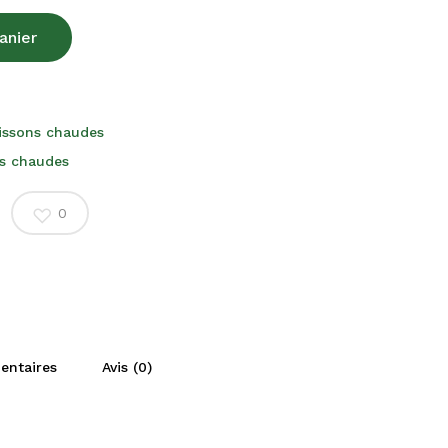
anier
issons chaudes
s chaudes
0
entaires
Avis (0)