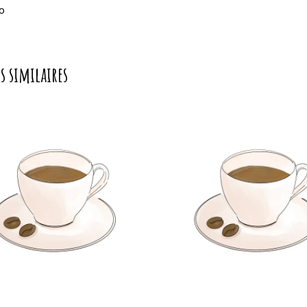
o
s similaires