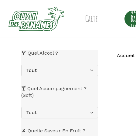
Skip
Qu
to
main
Carte
B
content
Li
🍹 Quel Alcool ?
Accueil
Tout
🍸 Quel Accompagnement ?
(Soft)
Tout
🍌 Quelle Saveur En Fruit ?