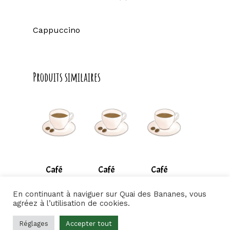
Cappuccino
Produits similaires
Café
Café
Café
2,50
€
3,00
€
4,00
€
Long
Crème
Glacé
En continuant à naviguer sur Quai des Bananes, vous
2,50
€
3,00
€
4,00
€
agréez à l’utilisation de cookies.
Réglages
Accepter tout