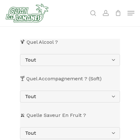
Skip
to
Men
search
account
main
content
🍹 Quel Alcool ?
Tout
🍸 Quel Accompagnement ? (Soft)
Tout
🍌 Quelle Saveur En Fruit ?
Tout