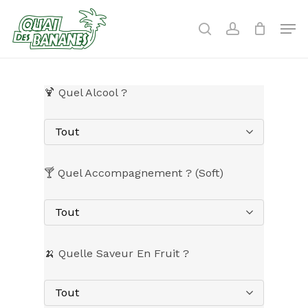
Skip
to
Men
search
account
main
content
🍹 Quel Alcool ?
Tout
🍸 Quel Accompagnement ? (Soft)
Tout
🍌 Quelle Saveur En Fruit ?
Tout