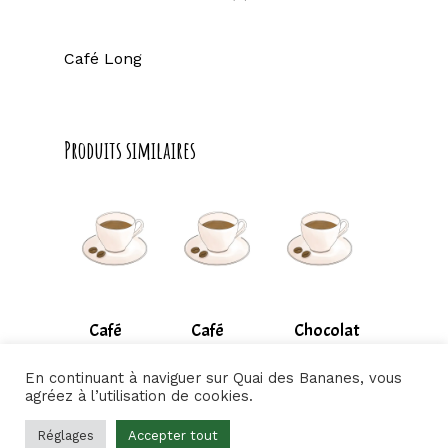
Café Long
Produits similaires
Café
Café
Chocolat
3,00
€
4,00
€
4,50
€
Crème
Glacé
Chaud
En continuant à naviguer sur Quai des Bananes, vous
3,00
€
4,00
€
4,50
€
agréez à l’utilisation de cookies.
Réglages
Accepter tout