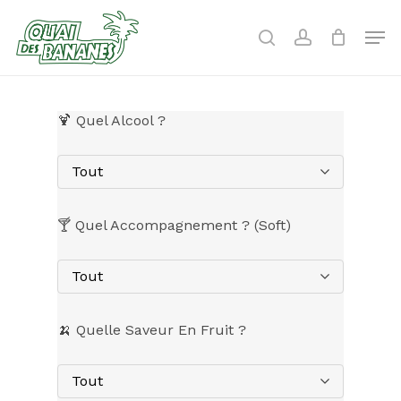
Skip
to
Men
search
account
main
content
🍹 Quel Alcool ?
Tout
🍸 Quel Accompagnement ? (Soft)
Tout
🍌 Quelle Saveur En Fruit ?
Tout