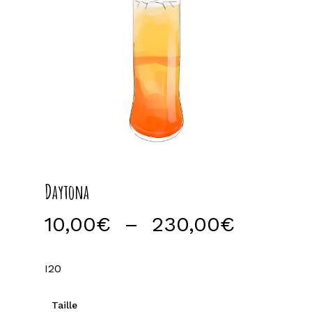
Daytona
Plage
10,00
€
–
230,00
€
de
prix :
I20
10,00€
à
Taille