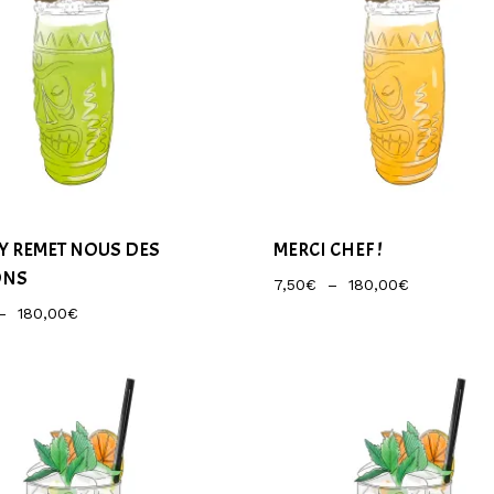
EY REMET NOUS DES
MERCI CHEF !
ONS
Plage
7,50
€
–
180,00
€
De
Plage
–
180,00
€
Prix :
De
7,50€
Prix :
À
7,50€
180,00€
À
180,00€