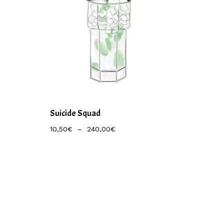
Suicide Squad
Plage
10,50
€
–
240,00
€
De
Prix :
10,50€
À
240,00€