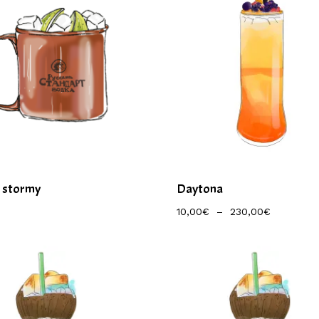
 stormy
Daytona
Plage
10,00
€
–
230,00
€
De
Prix :
10,00€
À
230,00€