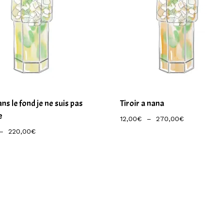
ns le fond je ne suis pas
Tiroir a nana
e
Plage
12,00
€
–
270,00
€
De
Plage
–
220,00
€
Prix :
De
12,00€
Prix :
À
9,50€
270,00€
À
220,00€