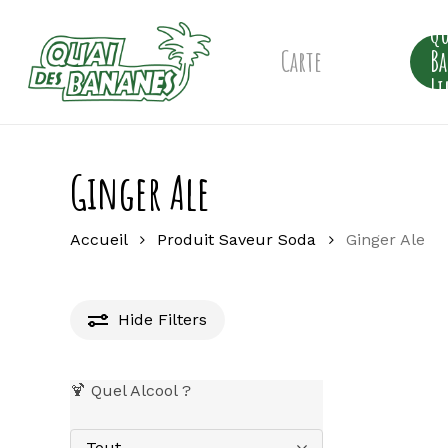
Skip
Qu
to
main
Carte
B
content
Li
Ginger Ale
Accueil
Produit Saveur Soda
Ginger Ale
Hide
Filters
🍹 Quel Alcool ?
Tout