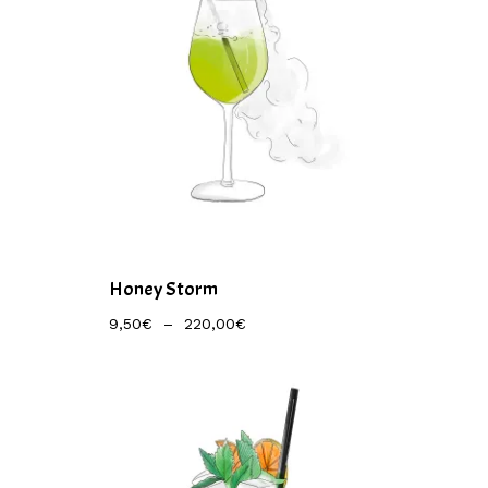
Honey Storm
Plage
9,50
€
–
220,00
€
De
Prix :
9,50€
À
220,00€