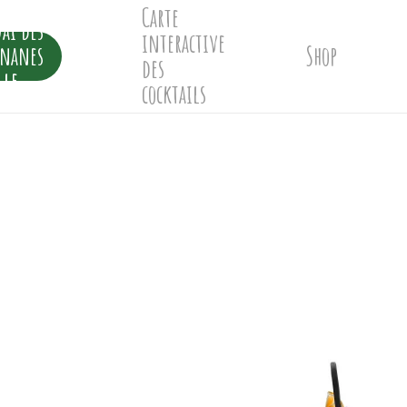
Carte
ai des
interactive
ananes
Shop
des
lle
cocktails