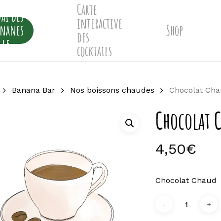
Carte
ai des
interactive
ananes
Shop
des
lle
cocktails
Banana Bar
Nos boissons chaudes
Chocolat Ch
Chocolat 
4,50
€
Chocolat Chaud