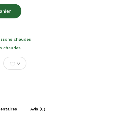
anier
issons chaudes
s chaudes
0
entaires
Avis (0)