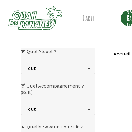
Skip
Qu
to
main
Carte
B
content
Li
🍹 Quel Alcool ?
Accueil
Tout
🍸 Quel Accompagnement ?
(Soft)
Tout
🍌 Quelle Saveur En Fruit ?