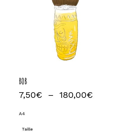
BOB
Plage
7,50
€
–
180,00
€
de
prix :
A4
7,50€
à
Taille