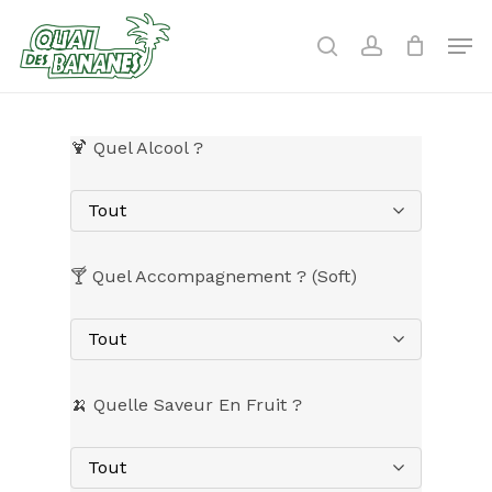
Skip
to
Men
search
account
main
content
🍹 Quel Alcool ?
Tout
🍸 Quel Accompagnement ? (Soft)
Tout
🍌 Quelle Saveur En Fruit ?
Tout