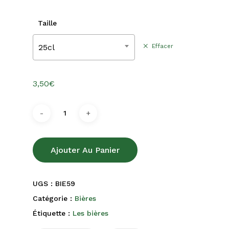
3,50€
à
Taille
5,00€
25cl
Effacer
3,50
€
Ajouter Au Panier
UGS :
BIE59
Catégorie :
Bières
Étiquette :
Les bières