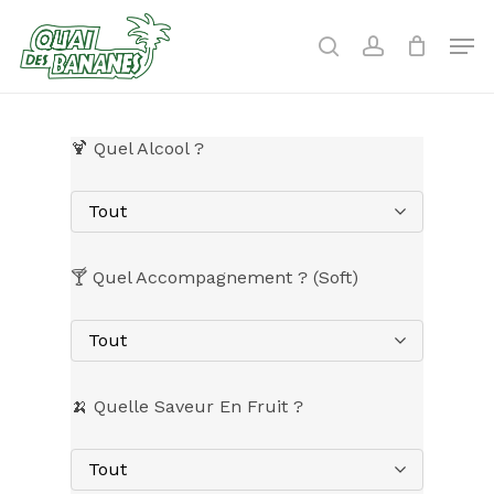
Skip
to
Men
search
account
main
content
🍹 Quel Alcool ?
Tout
🍸 Quel Accompagnement ? (Soft)
Tout
🍌 Quelle Saveur En Fruit ?
Tout