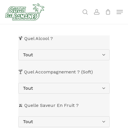
Skip
to
Men
search
account
main
content
🍹 Quel Alcool ?
Tout
🍸 Quel Accompagnement ? (Soft)
Tout
🍌 Quelle Saveur En Fruit ?
Tout