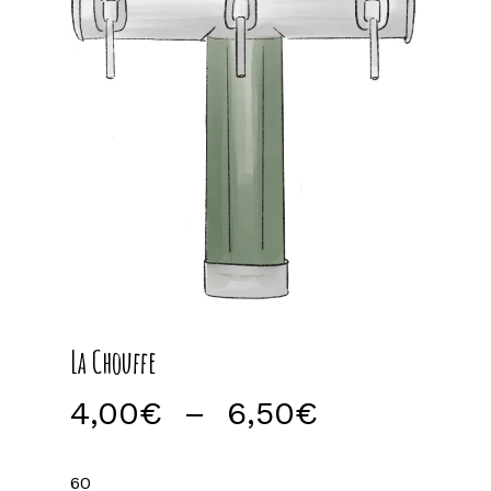
La Chouffe
Plage
4,00
€
–
6,50
€
de
prix :
60