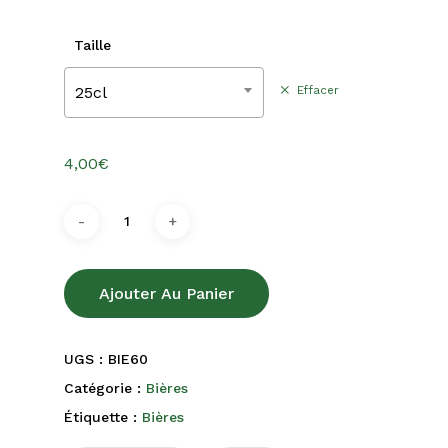
4,00€
à
Taille
6,50€
25cl
Effacer
4,00
€
Ajouter Au Panier
UGS :
BIE60
Catégorie :
Bières
Étiquette :
Bières