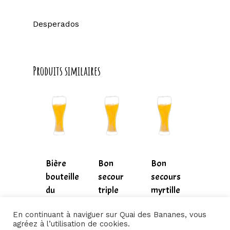
Desperados
Produits similaires
Bière
Bon
Bon
bouteille
secour
secours
du
triple
myrtille
5,00
€
5,00
€
5,00
€
moment
5,00
€
5,00
€
En continuant à naviguer sur Quai des Bananes, vous
5,00
€
agréez à l’utilisation de cookies.