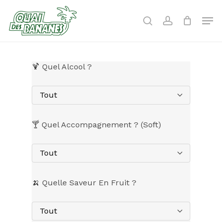
Skip
to
Men
search
account
main
content
🍹 Quel Alcool ?
Tout
🍸 Quel Accompagnement ? (Soft)
Tout
🍌 Quelle Saveur En Fruit ?
Tout