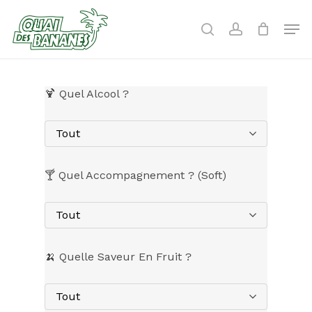
Skip
to
Men
search
account
main
content
🍹 Quel Alcool ?
Tout
🍸 Quel Accompagnement ? (Soft)
Tout
🍌 Quelle Saveur En Fruit ?
Tout