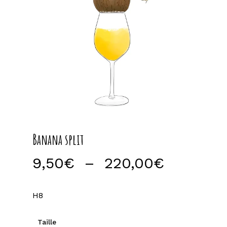
Banana split
Plage
9,50
€
–
220,00
€
de
prix :
H8
9,50€
à
Taille