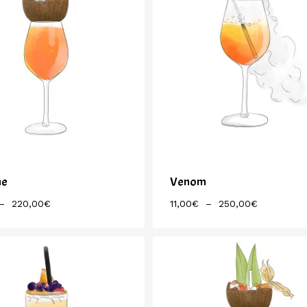
ne
Venom
Plage
Plage
–
220,00
€
11,00
€
–
250,00
€
De
De
Prix :
Prix :
9,50€
11,00€
À
À
220,00€
250,00€