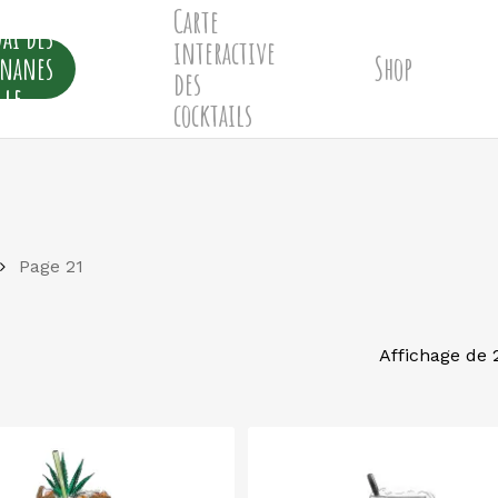
Carte
ai des
interactive
ananes
Shop
des
lle
cocktails
Page 21
Affichage de 