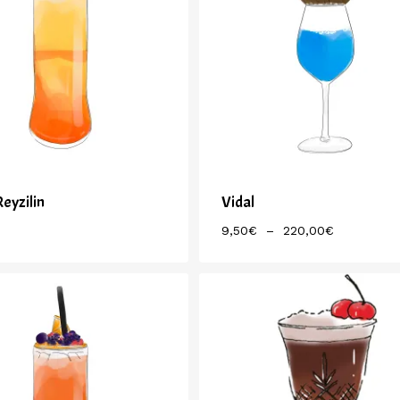
Reyzilin
Vidal
Plage
9,50
€
–
220,00
€
De
Prix :
9,50€
À
220,00€