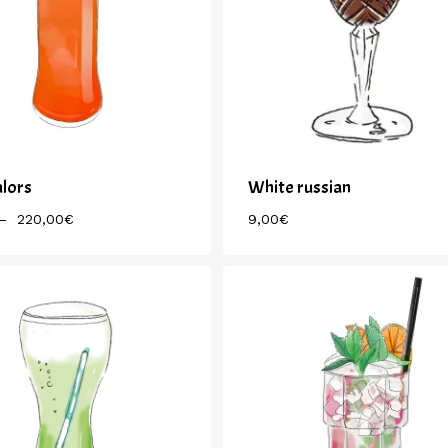
lors
White russian
Plage
–
220,00
€
9,00
€
9,00
€
De
Prix :
9,50€
À
220,00€