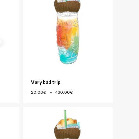
Very bad trip
Plage
20,00
€
–
430,00
€
De
Prix :
20,00€
À
430,00€