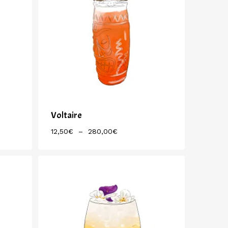
Voltaire
Plage
12,50
€
–
280,00
€
De
Prix :
12,50€
À
280,00€