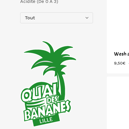
Acidité (de 0 À 3)
Tout
Wesh a
9,50
€