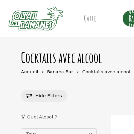
Skip
Qu
to
main
Carte
B
content
Li
Cocktails avec alcool
Accueil
Banana Bar
Cocktails avec alcool
Hide
Filters
🍹 Quel Alcool ?
Tout