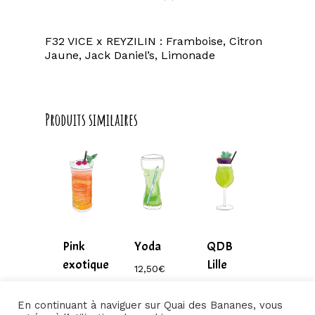
F32 VICE x REYZILIN : Framboise, Citron
Jaune, Jack Daniel’s, Limonade
Produits similaires
Pink
Yoda
QDB
exotique
Lille
12,50
€
–
9,50
€
9,50
€
280,00
€
–
–
En continuant à naviguer sur Quai des Bananes, vous
Plage
220,00
€
220,00
€