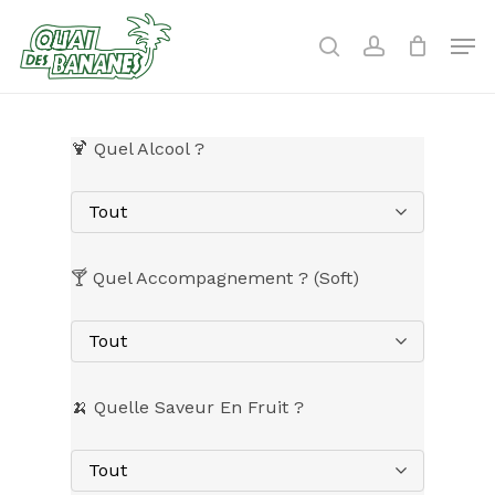
Skip
to
Men
search
account
main
content
🍹 Quel Alcool ?
Tout
🍸 Quel Accompagnement ? (Soft)
Tout
🍌 Quelle Saveur En Fruit ?
Tout