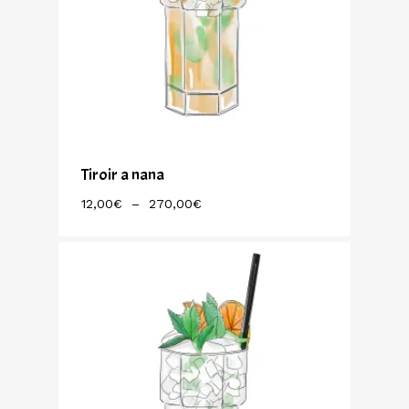
Tiroir a nana
Plage
12,00
€
–
270,00
€
De
Prix :
12,00€
À
270,00€