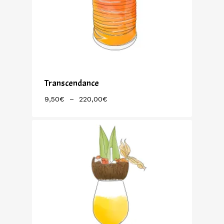
Transcendance
Plage
9,50
€
–
220,00
€
De
Prix :
9,50€
À
220,00€