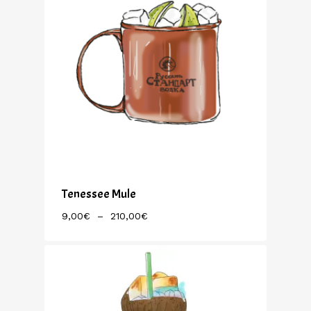
Tenessee Mule
Plage
9,00
€
–
210,00
€
De
Prix :
9,00€
À
210,00€