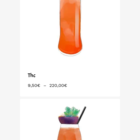
Thc
Plage
9,50
€
–
220,00
€
De
Prix :
9,50€
À
220,00€