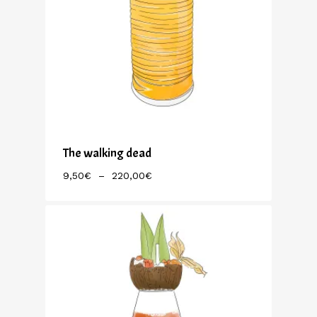
The walking dead
Plage
9,50
€
–
220,00
€
De
Prix :
9,50€
À
220,00€