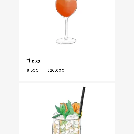
The xx
Plage
9,50
€
–
220,00
€
De
Prix :
9,50€
À
220,00€