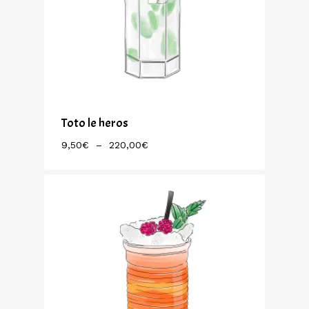
Toto le heros
Plage
9,50
€
–
220,00
€
De
Prix :
9,50€
À
220,00€