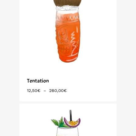
Tentation
Plage
12,50
€
–
280,00
€
De
Prix :
12,50€
À
280,00€