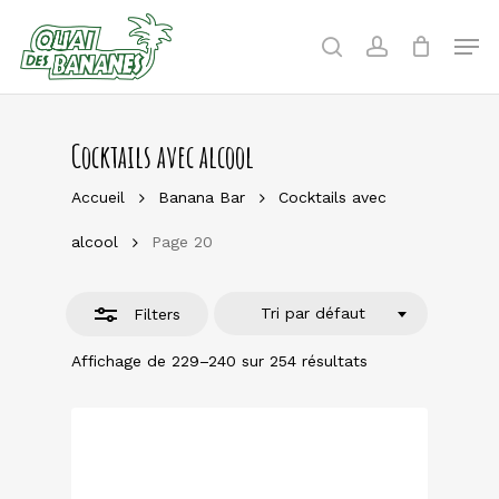
Skip
to
Men
Close
search
account
main
Filters
content
Cocktails avec alcool
Accueil
Banana Bar
Cocktails avec
alcool
Page 20
Tri par défaut
Filters
Affichage de 229–240 sur 254 résultats