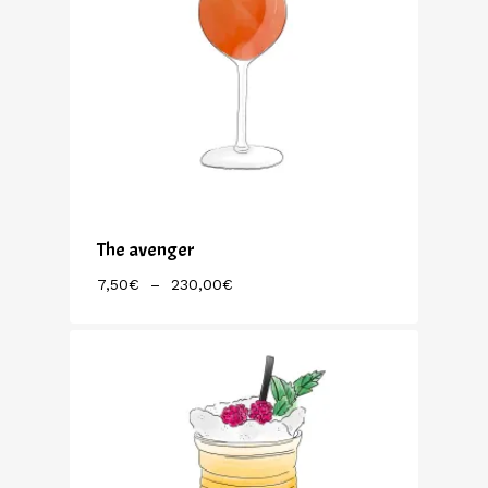
The avenger
Plage
7,50
€
–
230,00
€
De
Prix :
7,50€
À
230,00€