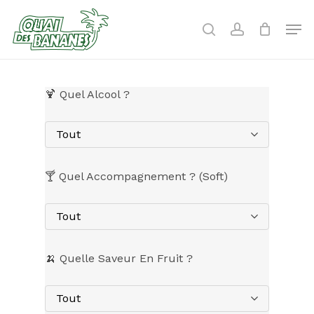
Skip
to
Men
search
account
main
content
🍹 Quel Alcool ?
Tout
🍸 Quel Accompagnement ? (Soft)
Tout
🍌 Quelle Saveur En Fruit ?
Tout