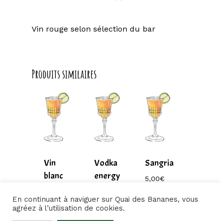
Vin rouge selon sélection du bar
Produits similaires
Vin
Vodka
Sangria
blanc
energy
5,00
€
7,00
€
5,00
€
5,00
€
moelleux
drink
En continuant à naviguer sur Quai des Bananes, vous
5,00
€
7,00
€
agréez à l’utilisation de cookies.