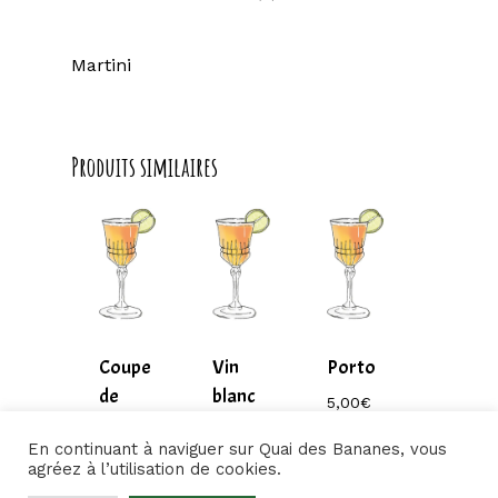
Martini
Produits similaires
Coupe
Vin
Porto
de
blanc
6,50
€
5,00
€
5,00
€
5,00
€
bulle
sec
En continuant à naviguer sur Quai des Bananes, vous
6,50
€
5,00
€
agréez à l’utilisation de cookies.