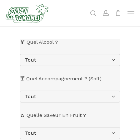
Skip
to
Men
search
account
main
content
🍹 Quel Alcool ?
Tout
🍸 Quel Accompagnement ? (Soft)
Tout
🍌 Quelle Saveur En Fruit ?
Tout