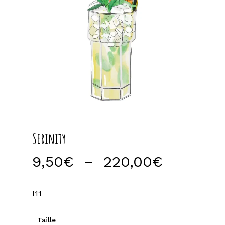
Serinity
Plage
9,50
€
–
220,00
€
de
prix :
I11
9,50€
à
Taille