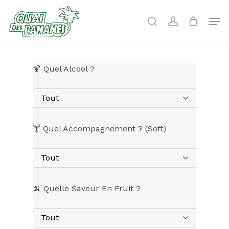
Skip
to
Men
search
account
main
content
🍹 Quel Alcool ?
Tout
🍸 Quel Accompagnement ? (Soft)
Tout
🍌 Quelle Saveur En Fruit ?
Tout