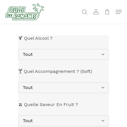
Skip
to
Men
search
account
main
content
🍹 Quel Alcool ?
Tout
🍸 Quel Accompagnement ? (Soft)
Tout
🍌 Quelle Saveur En Fruit ?
Tout