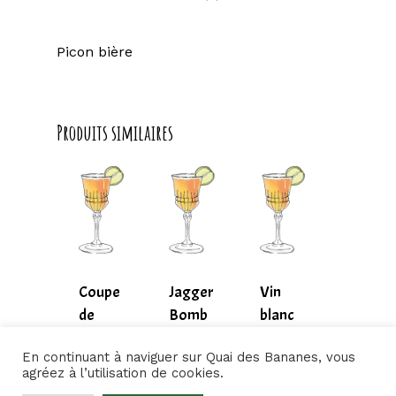
Picon bière
Produits similaires
Coupe
Jagger
Vin
de
Bomb
blanc
6,50
€
7,00
€
5,00
€
bulle
moelleux
7,00
€
En continuant à naviguer sur Quai des Bananes, vous
6,50
€
5,00
€
agréez à l’utilisation de cookies.