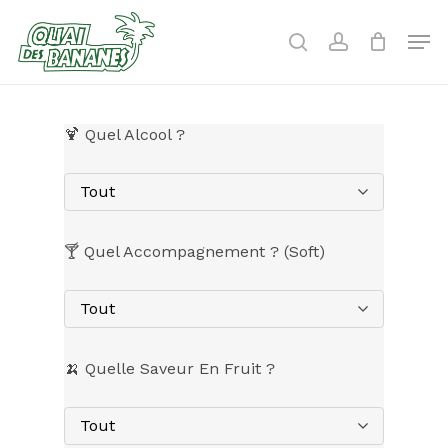
Skip
to
Men
search
account
main
content
🍹 Quel Alcool ?
Tout
🍸 Quel Accompagnement ? (Soft)
Tout
🍌 Quelle Saveur En Fruit ?
Tout