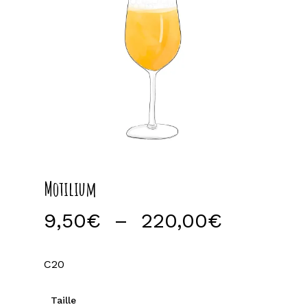
Motilium
Plage
9,50
€
–
220,00
€
de
prix :
C20
9,50€
à
Taille