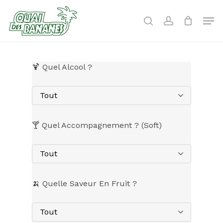
Skip
to
Men
search
account
main
content
🍹 Quel Alcool ?
Tout
🍸 Quel Accompagnement ? (Soft)
Tout
🍌 Quelle Saveur En Fruit ?
Tout