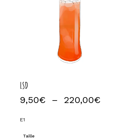
LSD
Plage
9,50
€
–
220,00
€
de
prix :
E1
9,50€
à
Taille